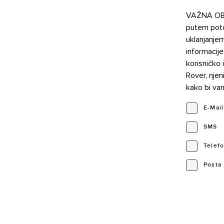
VAŽNA OBAV
putem poto
uklanjanje
informacije
korisničko 
Rover, nje
kako bi vam
E-Mail
SMS
Telef
Posta