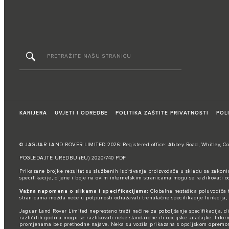
KARIJERA
UVJETI I ODREDBE
POLITIKA ZAŠTITE PRIVATNOSTI
POL
© JAGUAR LAND ROVER LIMITED 2026: Registered office: Abbey Road, Whitley, Cov
POGLEDAJTE UREDBU (EU) 2020/740 PDF
Prikazane brojke rezultat su službenih ispitivanja proizvođača u skladu sa zakoni
specifikacije, cijene i boje na ovim internetskim stranicama mogu se razlikovati 
Važna napomena o slikama i specifikacijama:
Globalna nestašica poluvodiča t
stranicama možda neće u potpunosti odražavati trenutačne specifikacije funkcija,
Jaguar Land Rover Limited neprestano traži načine za poboljšanje specifikacija, 
različitih godina mogu se razlikovati neke standardne ili opcijske značajke. Infor
promjenama bez prethodne najave. Neka su vozila prikazana s opcijskom opremom i