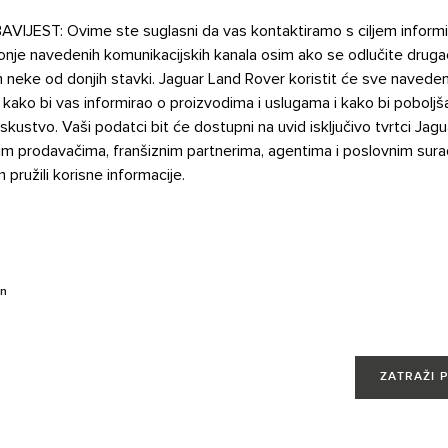
IJEST: Ovime ste suglasni da vas kontaktiramo s ciljem informi
nje navedenih komunikacijskih kanala osim ako se odlučite drugač
m neke od donjih stavki. Jaguar Land Rover koristit će sve navede
 kako bi vas informirao o proizvodima i uslugama i kako bi pobolj
iskustvo. Vaši podatci bit će dostupni na uvid isključivo tvrtci Jag
nim prodavačima, franšiznim partnerima, agentima i poslovnim sur
 pružili korisne informacije.
on