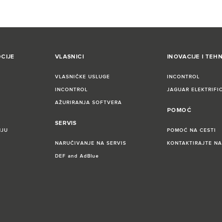
CIJE
VLASNICI
INOVACIJE I TEH
VLASNIČKE USLUGE
INCONTROL
INCONTROL
JAGUAR ELEKTRIFI
AŽURIRANJA SOFTVERA
POMOĆ
SERVIS
NJU
POMOĆ NA CESTI
NARUČIVANJE NA SERVIS
KONTAKTIRAJTE NA
DEF and AdBlue