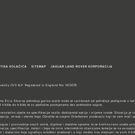
ITIKA KOLAČIĆA
SITEMAP
JAGUAR LAND ROVER KORPORACIJA
entry CV3 4LF. Registered in England No: 1672070
ma EU-a. Stvarna potrošnja goriva vozila može se razlikovati od potrošnje postignute u tak
od tržišta do tržišta te su podložne promjenama bez prethodne najave.
renutačno utječe na specifikacije vozila, dostupnost opcija i vrijeme izrade. Situacija je v
 opcija, ukrasa i shema boja. Obratite se svojem Ovlaštenom prodavaču koji će vam moći p
dizajna i proizvodnje svojih vozila, dijelova i dodatne opreme, te se kontinuirano uvode 
macije, specifikacije, motori i boje na ovim internetskim stranicama temelje se na europsk
 dodacima koje ugrađuju ovlašteni prodavači, a koji možda nisu dostupni na svim tržišti