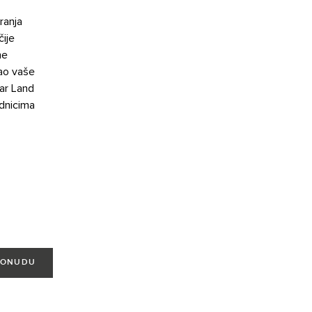
ranja
ije
ne
šao vaše
uar Land
adnicima