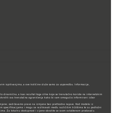
vim ispitivanjima, a ove količine služe samo za usporedbu. Informacije,
rlo dinamična, a kao rezultat toga slike koje se trenutačno koriste na internetskim
otvrditi sva trenutačna ograničenja kako bi vam omogućio informirani izbor
promjene; zadržavamo pravo na izmjene bez prethodne najave. Kod modela iz
im specifikacijama i mogu se razlikovati među različitim tržištima te su podložni
ma. Za lokalnu dostupnost i cijene obratite se svom ovlaštenom prodavaču.