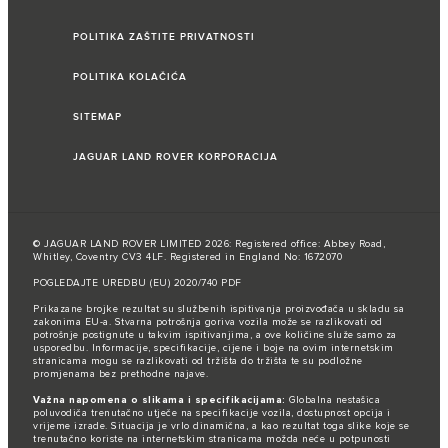
POLITIKA ZAŠTITE PRIVATNOSTI
POLITIKA KOLAČIĆA
SITEMAP
JAGUAR LAND ROVER KORPORACIJA
© JAGUAR LAND ROVER LIMITED 2026: Registered office: Abbey Road,
Whitley, Coventry CV3 4LF. Registered in England No: 1672070
POGLEDAJTE UREDBU (EU) 2020/740 PDF
Prikazane brojke rezultat su službenih ispitivanja proizvođača u skladu sa
zakonima EU-a. Stvarna potrošnja goriva vozila može se razlikovati od
potrošnje postignute u takvim ispitivanjima, a ove količine služe samo za
usporedbu. Informacije, specifikacije, cijene i boje na ovim internetskim
stranicama mogu se razlikovati od tržišta do tržišta te su podložne
promjenama bez prethodne najave.
Važna napomena o slikama i specifikacijama:
Globalna nestašica
poluvodiča trenutačno utječe na specifikacije vozila, dostupnost opcija i
vrijeme izrade. Situacija je vrlo dinamična, a kao rezultat toga slike koje se
trenutačno koriste na internetskim stranicama možda neće u potpunosti