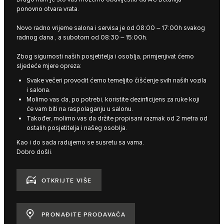
ponovno otvara vrata.
Novo radno vrijeme salona i servisa je od 08:00 – 17:00h svakog
radnog dana , a subotom od 08:30 – 15:00h.
Zbog sigurnosti naših posjetitelja i osoblja, primjenjivat ćemo
sljedeće mjere opreza:
Svake večeri provodit ćemo temeljito čišćenje svih naših vozila
i salona.
Molimo vas da, po potrebi, koristite dezinficijens za ruke koji
će vam biti na raspolaganju u salonu.
Također, molimo vas da držite propisani razmak od 2 metra od
ostalih posjetitelja i našeg osoblja.
Kao i do sada radujemo se susretu sa vama.
Dobro došli.
OTKRIJTE VIŠE
PRONAĐITE PRODAVAČA