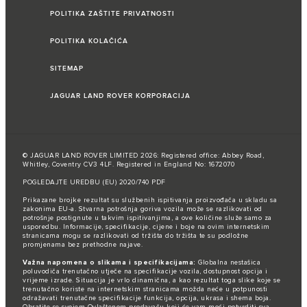
POLITIKA ZAŠTITE PRIVATNOSTI
POLITIKA KOLAČIĆA
SITEMAP
JAGUAR LAND ROVER KORPORACIJA
© JAGUAR LAND ROVER LIMITED 2026: Registered office: Abbey Road,
Whitley, Coventry CV3 4LF. Registered in England No: 1672070
POGLEDAJTE UREDBU (EU) 2020/740 PDF
Prikazane brojke rezultat su službenih ispitivanja proizvođača u skladu sa
zakonima EU-a. Stvarna potrošnja goriva vozila može se razlikovati od
potrošnje postignute u takvim ispitivanjima, a ove količine služe samo za
usporedbu. Informacije, specifikacije, cijene i boje na ovim internetskim
stranicama mogu se razlikovati od tržišta do tržišta te su podložne
promjenama bez prethodne najave.
Važna napomena o slikama i specifikacijama:
Globalna nestašica
poluvodiča trenutačno utječe na specifikacije vozila, dostupnost opcija i
vrijeme izrade. Situacija je vrlo dinamična, a kao rezultat toga slike koje se
trenutačno koriste na internetskim stranicama možda neće u potpunosti
odražavati trenutačne specifikacije funkcija, opcija, ukrasa i shema boja.