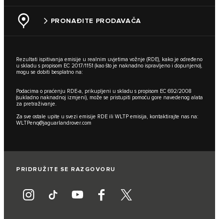
PRONAĐITE PRODAVAČA
Rezultati ispitivanja emisije u realnim uvjetima vožnje (RDE), kako je određeno
u skladu s propisom EC 2017/1151 (kao što je naknadno ispravljeno i dopunjeno),
mogu se dobiti besplatno na:
Podacima o praćenju RDE-a, prikupljeni u skladu s propisom EC 692/2008
(sukladno naknadnoj izmjeni), može se pristupiti pomoću gore navedenog alata
za pretraživanje.
Za sve ostale upite u svezi emisije RDE ili WLTP emisija, kontaktirajte nas na:
WLTPenq@jaguarlandrover.com
PRIDRUŽITE SE RAZGOVORU