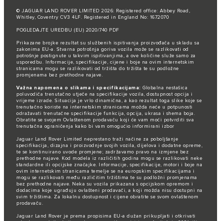
© JAGUAR LAND ROVER LIMITED 2026: Registered office: Abbey Road,
Whitley, Coventry CV3 4LF. Registered in England No: 1672070
POGLEDAJTE UREDBU (EU) 2020/740 PDF
Prikazane brojke rezultat su službenih ispitivanja proizvođača u skladu sa
zakonima EU-a. Stvarna potrošnja goriva vozila može se razlikovati od
potrošnje postignute u takvim ispitivanjima, a ove količine služe samo za
usporedbu. Informacije, specifikacije, cijene i boje na ovim internetskim
stranicama mogu se razlikovati od tržišta do tržišta te su podložne
promjenama bez prethodne najave.
Važna napomena o slikama i specifikacijama:
Globalna nestašica
poluvodiča trenutačno utječe na specifikacije vozila, dostupnost opcija i
vrijeme izrade. Situacija je vrlo dinamična, a kao rezultat toga slike koje se
trenutačno koriste na internetskim stranicama možda neće u potpunosti
odražavati trenutačne specifikacije funkcija, opcija, ukrasa i shema boja.
Obratite se svojem Ovlaštenom prodavaču koji će vam moći potvrditi sva
trenutačna ograničenja kako bi vam omogućio informirani izbor
Jaguar Land Rover Limited neprestano traži načine za poboljšanje
specifikacija, dizajna i proizvodnje svojih vozila, dijelova i dodatne opreme,
te se kontinuirano uvode promjene; zadržavamo pravo na izmjene bez
prethodne najave. Kod modela iz različitih godina mogu se razlikovati neke
standardne ili opcijske značajke. Informacije, specifikacije, motori i boje na
ovim internetskim stranicama temelje se na europskim specifikacijama i
mogu se razlikovati među različitim tržištima te su podložni promjenama
bez prethodne najave. Neka su vozila prikazana s opcijskom opremom i
dodacima koje ugrađuju ovlašteni prodavači, a koji možda nisu dostupni na
svim tržištima. Za lokalnu dostupnost i cijene obratite se svom ovlaštenom
prodavaču.
Jaguar Land Rover je prema propisima EU-a dužan prikupljati i otkrivati