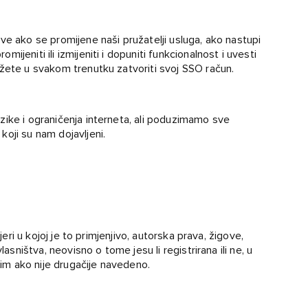
ve ako se promijene naši pružatelji usluga, ako nastupi
jeniti ili izmijeniti i dopuniti funkcionalnost i uvesti
ožete u svakom trenutku zatvoriti svoj SSO račun.
zike i ograničenja interneta, ali poduzimamo sve
oji su nam dojavljeni.
jeri u kojoj je to primjenjivo, autorska prava, žigove,
lasništva, neovisno o tome jesu li registrirana ili ne, u
osim ako nije drugačije navedeno.