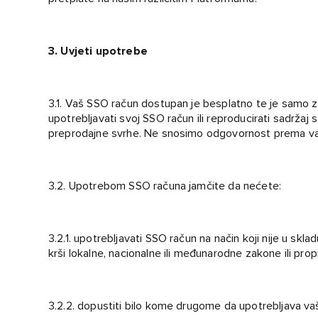
3. Uvjeti upotrebe
3.1. Vaš SSO račun dostupan je besplatno te je samo za
upotrebljavati svoj SSO račun ili reproducirati sadržaj s
preprodajne svrhe. Ne snosimo odgovornost prema va
3.2. Upotrebom SSO računa jamčite da nećete:
3.2.1. upotrebljavati SSO račun na način koji nije u sklad
krši lokalne, nacionalne ili međunarodne zakone ili prop
3.2.2. dopustiti bilo kome drugome da upotrebljava va