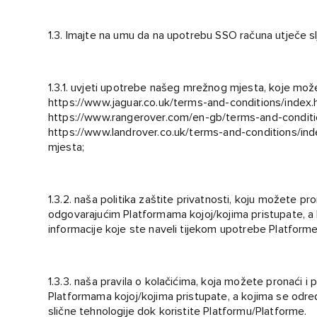
1.3. Imajte na umu da na upotrebu SSO računa utječe s
1.3.1. uvjeti upotrebe našeg mrežnog mjesta, koje mož
https://www.jaguar.co.uk/terms-and-conditions/index.
https://www.rangerover.com/en-gb/terms-and-conditi
https://www.landrover.co.uk/terms-and-conditions/ind
mjesta;
1.3.2. naša politika zaštite privatnosti, koju možete pr
odgovarajućim Platformama kojoj/kojima pristupate, a
informacije koje ste naveli tijekom upotrebe Platforme/
1.3.3. naša pravila o kolačićima, koja možete pronaći i
Platformama kojoj/kojima pristupate, a kojima se odre
slične tehnologije dok koristite Platformu/Platforme.