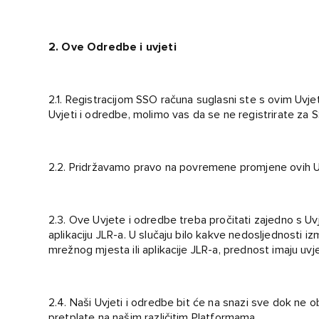
2. Ove Odredbe i uvjeti
2.1. Registracijom SSO računa suglasni ste s ovim Uvj
Uvjeti i odredbe, molimo vas da se ne registrirate za 
2.2. Pridržavamo pravo na povremene promjene ovih Uv
2.3. Ove Uvjete i odredbe treba pročitati zajedno s 
aplikaciju JLR-a. U slučaju bilo kakve nedosljednosti 
mrežnog mjesta ili aplikacije JLR-a, prednost imaju uvj
2.4. Naši Uvjeti i odredbe bit će na snazi sve dok ne o
pretplate na našim različitim Platformama.