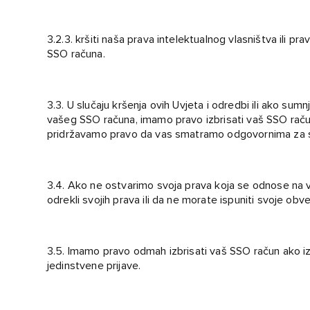
3.2.3. kršiti naša prava intelektualnog vlasništva ili 
SSO računa.
3.3. U slučaju kršenja ovih Uvjeta i odredbi ili ako sum
vašeg SSO računa, imamo pravo izbrisati vaš SSO račun 
pridržavamo pravo da vas smatramo odgovornima za s
3.4. Ako ne ostvarimo svoja prava koja se odnose na v
odrekli svojih prava ili da ne morate ispuniti svoje obv
3.5. Imamo pravo odmah izbrisati vaš SSO račun ako iz
jedinstvene prijave.