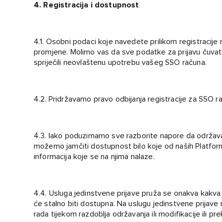
4. Registracija i dostupnost
4.1. Osobni podaci koje navedete prilikom registracije mor
promjene. Molimo vas da sve podatke za prijavu čuvate 
spriječili neovlaštenu upotrebu vašeg SSO računa.
4.2. Pridržavamo pravo odbijanja registracije za SSO r
4.3. Iako poduzimamo sve razborite napore da održava
možemo jamčiti dostupnost bilo koje od naših Platformi,
informacija koje se na njima nalaze.
4.4. Usluga jedinstvene prijave pruža se onakva kakva 
će stalno biti dostupna. Na uslugu jedinstvene prijave 
rada tijekom razdoblja održavanja ili modifikacije ili p