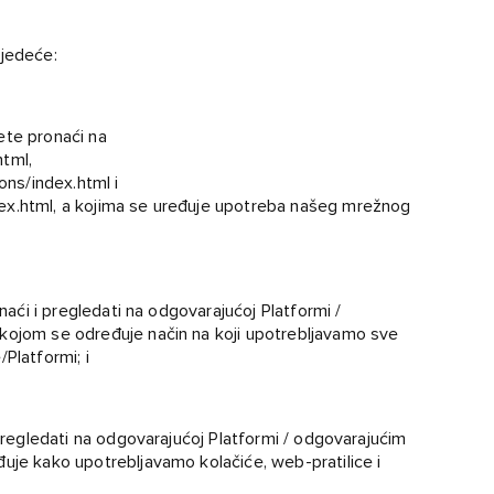
ljedeće:
ete pronaći na
html
,
ons/index.html
i
ex.html
, a kojima se uređuje upotreba našeg mrežnog
onaći i pregledati na odgovarajućoj Platformi /
 kojom se određuje način na koji upotrebljavamo sve
Platformi; i
 pregledati na odgovarajućoj Platformi / odgovarajućim
đuje kako upotrebljavamo kolačiće, web-pratilice i