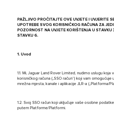
PAŽLJIVO PROČITAJTE OVE UVJETE I UVJERITE SE
UPOTREBE SVOG KORISNIČKOG RAČUNA ZA JED
POZORNOST NA UVJETE KORIŠTENJA U STAVKU 
STAVKU 6.
1. Uvod
1.1. Mi, Jaguar Land Rover Limited, nudimo uslugu koj
korisničkog računa („SSO račun“) koji vam omogućuje u
mrežna mjesta, kanale i aplikacije JLR-a („Platforma/Pl
1.2. Svoj SSO račun koji uključuje vaše osobne podatke i
putem Platforme/Platformi.