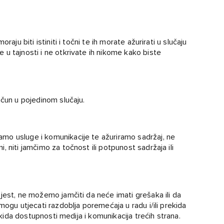
aju biti istiniti i točni te ih morate ažurirati u slučaju
u tajnosti i ne otkrivate ih nikome kako biste
ačun u pojedinom slučaju.
mo usluge i komunikacije te ažuriramo sadržaj, ne
 niti jamčimo za točnost ili potpunost sadržaja ili
jest, ne možemo jamčiti da neće imati grešaka ili da
mogu utjecati razdoblja poremećaja u radu i/ili prekida
rekida dostupnosti medija i komunikacija trećih strana.