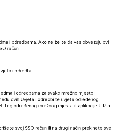
etima i odredbama. Ako ne želite da vas obvezuju ovi
SSO račun.
jeta i odredbi.
Uvjetima i odredbama za svako mrežno mjesto i
između ovih Uvjeta i odredbi te uvjeta određenog
eti tog određenog mrežnog mjesta ili aplikacije JLR-a.
brišete svoj SSO račun ili na drugi način prekinete sve