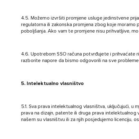
4.5. Možemo izvršiti promjene usluge jedinstvene prija
regulatorna ili zakonska promjena zbog koje moramo promi
poboljšanja. Ako vam te promjene nisu prihvatljive, m
4.6. Upotrebom SSO računa potvrđujete i prihvaćate ri
razborite napore da bismo odgovorili na sve probleme k
5. Intelektualno vlasništvo
5.1. Sva prava intelektualnog vlasništva, uključujući, u m
prava na dizajn, patente ili druga prava intelektualnog v
našem su vlasništvu ili za njih posjedujemo licenciju, 