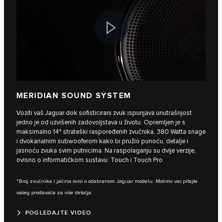
MERIDIAN SOUND SYSTEM
Voziti vaš Jaguar dok sofisticirani zvuk ispunjava unutrašnjost
jedno je od uzvišenih zadovoljstava u životu. Opremljen je s
maksimalno 14* strateški raspoređenih zvučnika, 380 Watta snage
i dvokanalnim subwooferom kako bi pružio punoću, detalje i
jasnoću zvuka svim putnicima. Na raspolaganju su dvije verzije,
ovisno o informatičkom sustavu: Touch i Touch Pro.
*Broj zvučnika i jačina ovisi o odabranom Jaguar modelu. Molimo vas pitajte
vašeg prodavača za više detalja.
POGLEDAJTE VIDEO