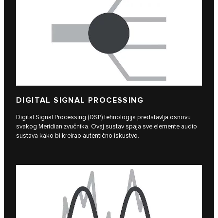
DIGITAL SIGNAL PROCESSING
Digital Signal Processing (DSP) tehnologija predstavlja osnovu
svakog Meridian zvučnika. Ovaj sustav spaja sve elemente audio
sustava kako bi kreirao autentično iskustvo.