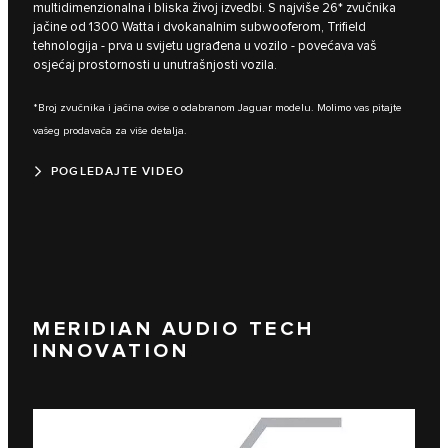
multidimenzionalna i bliska živoj izvedbi. S najviše 26* zvučnika
jačine od 1300 Watta i dvokanalnim subwooferom, Trifield
tehnologija - prva u svijetu ugrađena u vozilo - povećava vaš
osjećaj prostornosti u unutrašnjosti vozila.
*Broj zvučnika i jačina ovise o odabranom Jaguar modelu. Molimo vas pitajte
vašeg prodavača za više detalja.
POGLEDAJTE VIDEO
MERIDIAN AUDIO TECH
INNOVATION