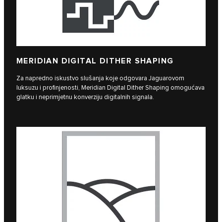
MERIDIAN DIGITAL DITHER SHAPING
Za napredno iskustvo slušanja koje odgovara Jaguarovom
luksuzu i profinjenosti, Meridian Digital Dither Shaping omogućava
glatku i neprimjetnu konverziju digitalnih signala.