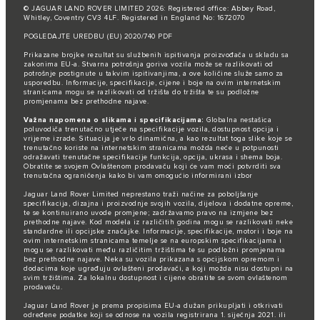
© JAGUAR LAND ROVER LIMITED 2026: Registered office: Abbey Road,
Whitley, Coventry CV3 4LF. Registered in England No: 1672070
POGLEDAJTE UREDBU (EU) 2020/740 PDF
Prikazane brojke rezultat su službenih ispitivanja proizvođača u skladu sa
zakonima EU-a. Stvarna potrošnja goriva vozila može se razlikovati od
potrošnje postignute u takvim ispitivanjima, a ove količine služe samo za
usporedbu. Informacije, specifikacije, cijene i boje na ovim internetskim
stranicama mogu se razlikovati od tržišta do tržišta te su podložne
promjenama bez prethodne najave.
Važna napomena o slikama i specifikacijama:
Globalna nestašica
poluvodiča trenutačno utječe na specifikacije vozila, dostupnost opcija i
vrijeme izrade. Situacija je vrlo dinamična, a kao rezultat toga slike koje se
trenutačno koriste na internetskim stranicama možda neće u potpunosti
odražavati trenutačne specifikacije funkcija, opcija, ukrasa i shema boja.
Obratite se svojem Ovlaštenom prodavaču koji će vam moći potvrditi sva
trenutačna ograničenja kako bi vam omogućio informirani izbor
Jaguar Land Rover Limited neprestano traži načine za poboljšanje
specifikacija, dizajna i proizvodnje svojih vozila, dijelova i dodatne opreme,
te se kontinuirano uvode promjene; zadržavamo pravo na izmjene bez
prethodne najave. Kod modela iz različitih godina mogu se razlikovati neke
standardne ili opcijske značajke. Informacije, specifikacije, motori i boje na
ovim internetskim stranicama temelje se na europskim specifikacijama i
mogu se razlikovati među različitim tržištima te su podložni promjenama
bez prethodne najave. Neka su vozila prikazana s opcijskom opremom i
dodacima koje ugrađuju ovlašteni prodavači, a koji možda nisu dostupni na
svim tržištima. Za lokalnu dostupnost i cijene obratite se svom ovlaštenom
prodavaču.
Jaguar Land Rover je prema propisima EU-a dužan prikupljati i otkrivati
određene podatke koji se odnose na vozila registrirana 1. siječnja 2021. ili