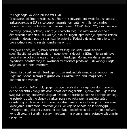
**
Pogledajte količine prema WLTP-u.
Prikazane količine rezultat su službenih ispitivanja proizvođača u skladu sa
zakonodavstvom EU-a s potpuno napunjenom baterijom. Samo u svrhu
usporedbe. Stvarne brojke mogu se razlikovati. CO
Podaci o CO, ekonomičnosti
2
potrošnje goriva, potrošnji energije i dometu mogu se razlikovati ovisno o
čimbenicima kao što su stil vožnje, okolišni uvjeti, opterećenje, oprema kotača,
ugrađeni dodaci, putna ruta i stanje baterije. Podaci o dometu temelje se na
proizvodnom vozilu na standardiziranoj ruti.
Opcijske značajke i njihova dostupnost mogu se razlikovati ovisno o
specifikacijama vozila (modelu i pogonskom sklopu) i tržištu, ili je za njihovo
postavljanje potrebna ugradnja drugih funkcija. Molimo vas da se za više
pojedinosti obratite svojem lokalnom ovlaštenom prodavaču, ili konfigurirajte
svoje vozilo putem interneta.
Vozači bi trebali koristiti funkcije unutar automobila samo u za to sigurnim
uvjetima. Vozači moraju osigurati da u svakom trenutku imaju potpunu
kontrolu nad vozilom.
Funkcije Pivi i InControl, opcije, usluge trećih strana i njihova dostupnost su
ovisne o tržištu - provjerite dostupnost lokalnog tržišta i cjelokupne uvjete kod
svog ovlaštenog prodavača Jaguar. Određene funkcije dolaze s pretplatom koju
je potrebno dodatno obnoviti nakon početnog roka prema savjetu vašeg
ovlaštenog prodavača. Dostupnost mobilne mreže ne može se jamčiti na svim
lokacijama. Prikazane informacije i slike koje se odnose na tehnologiju
InControl, uključujući zaslone ili sadržaje, podložne su ažuriranjima softvera,
kontroli verzija i ostalim sustavnim/vizualnim promjenama, ovisno o odabranim
opcijama.