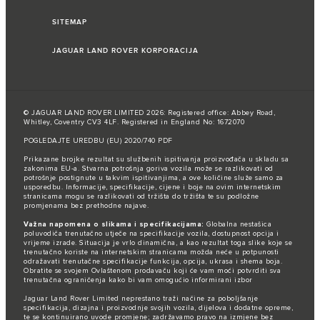
SITEMAP
JAGUAR LAND ROVER KORPORACIJA
© JAGUAR LAND ROVER LIMITED 2026: Registered office: Abbey Road,
Whitley, Coventry CV3 4LF. Registered in England No: 1672070
POGLEDAJTE UREDBU (EU) 2020/740 PDF
Prikazane brojke rezultat su službenih ispitivanja proizvođača u skladu sa
zakonima EU-a. Stvarna potrošnja goriva vozila može se razlikovati od
potrošnje postignute u takvim ispitivanjima, a ove količine služe samo za
usporedbu. Informacije, specifikacije, cijene i boje na ovim internetskim
stranicama mogu se razlikovati od tržišta do tržišta te su podložne
promjenama bez prethodne najave.
Važna napomena o slikama i specifikacijama:
Globalna nestašica
poluvodiča trenutačno utječe na specifikacije vozila, dostupnost opcija i
vrijeme izrade. Situacija je vrlo dinamična, a kao rezultat toga slike koje se
trenutačno koriste na internetskim stranicama možda neće u potpunosti
odražavati trenutačne specifikacije funkcija, opcija, ukrasa i shema boja.
Obratite se svojem Ovlaštenom prodavaču koji će vam moći potvrditi sva
trenutačna ograničenja kako bi vam omogućio informirani izbor
Jaguar Land Rover Limited neprestano traži načine za poboljšanje
specifikacija, dizajna i proizvodnje svojih vozila, dijelova i dodatne opreme,
te se kontinuirano uvode promjene; zadržavamo pravo na izmjene bez