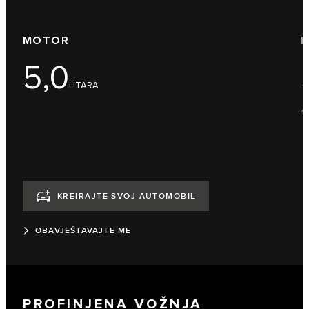
MOTOR
M
5,0
LITARA
4
KREIRAJTE SVOJ AUTOMOBIL
OBAVJEŠTAVAJTE ME
PROFINJENA VOŽNJA