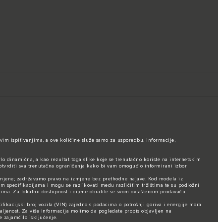
vim ispitivanjima, a ove količine služe samo za usporedbu. Informacije,
rlo dinamična, a kao rezultat toga slike koje se trenutačno koriste na internetskim
otvrditi sva trenutačna ograničenja kako bi vam omogućio informirani izbor
promjene; zadržavamo pravo na izmjene bez prethodne najave. Kod modela iz
im specifikacijama i mogu se razlikovati među različitim tržištima te su podložni
ma. Za lokalnu dostupnost i cijene obratite se svom ovlaštenom prodavaču.
fikacijski broj vozila (VIN) zajedno s podacima o potrošnji goriva i energije mora
ljenost. Za više informacija molimo da pogledate propis objavljen na
e zajamčilo isključenje.