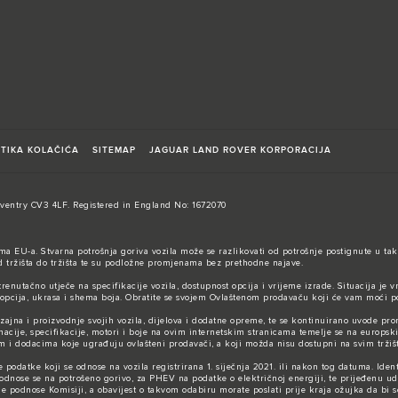
ITIKA KOLAČIĆA
SITEMAP
JAGUAR LAND ROVER KORPORACIJA
entry CV3 4LF. Registered in England No: 1672070
ma EU-a. Stvarna potrošnja goriva vozila može se razlikovati od potrošnje postignute u tak
od tržišta do tržišta te su podložne promjenama bez prethodne najave.
renutačno utječe na specifikacije vozila, dostupnost opcija i vrijeme izrade. Situacija je v
 opcija, ukrasa i shema boja. Obratite se svojem Ovlaštenom prodavaču koji će vam moći p
dizajna i proizvodnje svojih vozila, dijelova i dodatne opreme, te se kontinuirano uvode 
macije, specifikacije, motori i boje na ovim internetskim stranicama temelje se na europsk
 dodacima koje ugrađuju ovlašteni prodavači, a koji možda nisu dostupni na svim tržišti
odatke koji se odnose na vozila registrirana 1. siječnja 2021. ili nakon tog datuma. Identi
nose se na potrošeno gorivo, za PHEV na podatke o električnoj energiji, te prijeđenu uda
 podnose Komisiji, a obavijest o takvom odabiru morate poslati prije kraja ožujka da bi s