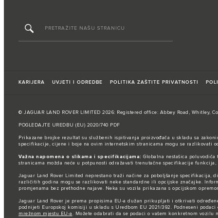
KARIJERA
UVJETI I ODREDBE
POLITIKA ZAŠTITE PRIVATNOSTI
POL
© JAGUAR LAND ROVER LIMITED 2026: Registered office: Abbey Road, Whitley, Cov
POGLEDAJTE UREDBU (EU) 2020/740 PDF
Prikazane brojke rezultat su službenih ispitivanja proizvođača u skladu sa zakoni
specifikacije, cijene i boje na ovim internetskim stranicama mogu se razlikovati 
Važna napomena o slikama i specifikacijama:
Globalna nestašica poluvodiča t
stranicama možda neće u potpunosti odražavati trenutačne specifikacije funkcija,
Jaguar Land Rover Limited neprestano traži načine za poboljšanje specifikacija, 
različitih godina mogu se razlikovati neke standardne ili opcijske značajke. Infor
promjenama bez prethodne najave. Neka su vozila prikazana s opcijskom opremom i
Jaguar Land Rover je prema propisima EU-a dužan prikupljati i otkrivati određene p
podnijeti Europskoj komisiji u skladu s Uredbom EU 2021/392. Podneseni podaci od
mrežnom mjestu EU-a
. Možete odabrati da se podaci o vašem konkretnom vozilu ne