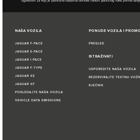
ugovorom za koji je potrebna dodatna obnova nakon početnog roka prema savje
NAŠA VOZILA
PONUDE VOZILA I PROMO
JAGUAR F‑PACE
PREGLED
JAGUAR E‑PACE
ISTRAŽIVATI
JAGUAR I‑PACE
JAGUAR F‑TYPE
USPOREDITE NAŠA VOZILA
JAGUAR XE
REZERVIRAJTE TESTNU VOŽ
JAGUAR XF
RJEČNIK
POGLEDAJTE NAŠA VOZILA
VEHICLE DATA EMISSIONS