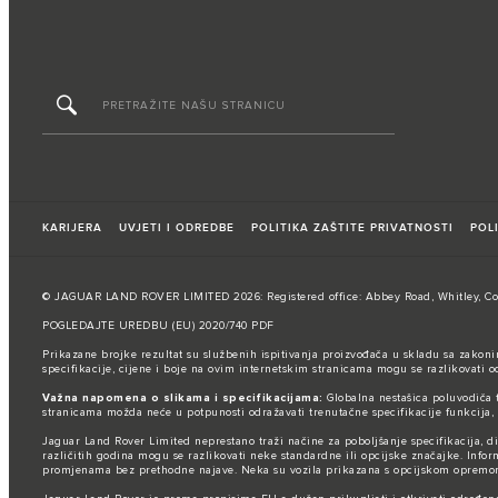
KARIJERA
UVJETI I ODREDBE
POLITIKA ZAŠTITE PRIVATNOSTI
POL
© JAGUAR LAND ROVER LIMITED 2026: Registered office: Abbey Road, Whitley, Cov
POGLEDAJTE UREDBU (EU) 2020/740 PDF
Prikazane brojke rezultat su službenih ispitivanja proizvođača u skladu sa zakoni
specifikacije, cijene i boje na ovim internetskim stranicama mogu se razlikovati 
Važna napomena o slikama i specifikacijama:
Globalna nestašica poluvodiča t
stranicama možda neće u potpunosti odražavati trenutačne specifikacije funkcija,
Jaguar Land Rover Limited neprestano traži načine za poboljšanje specifikacija, 
različitih godina mogu se razlikovati neke standardne ili opcijske značajke. Infor
promjenama bez prethodne najave. Neka su vozila prikazana s opcijskom opremom i