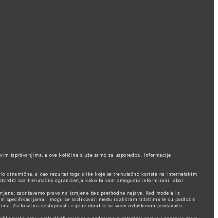
vim ispitivanjima, a ove količine služe samo za usporedbu. Informacije,
rlo dinamična, a kao rezultat toga slike koje se trenutačno koriste na internetskim
otvrditi sva trenutačna ograničenja kako bi vam omogućio informirani izbor
promjene; zadržavamo pravo na izmjene bez prethodne najave. Kod modela iz
im specifikacijama i mogu se razlikovati među različitim tržištima te su podložni
ma. Za lokalnu dostupnost i cijene obratite se svom ovlaštenom prodavaču.