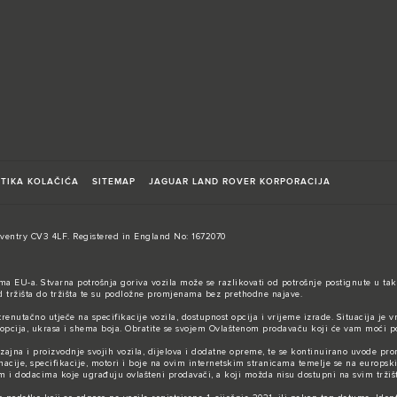
ITIKA KOLAČIĆA
SITEMAP
JAGUAR LAND ROVER KORPORACIJA
entry CV3 4LF. Registered in England No: 1672070
ma EU-a. Stvarna potrošnja goriva vozila može se razlikovati od potrošnje postignute u tak
od tržišta do tržišta te su podložne promjenama bez prethodne najave.
renutačno utječe na specifikacije vozila, dostupnost opcija i vrijeme izrade. Situacija je v
 opcija, ukrasa i shema boja. Obratite se svojem Ovlaštenom prodavaču koji će vam moći p
dizajna i proizvodnje svojih vozila, dijelova i dodatne opreme, te se kontinuirano uvode 
macije, specifikacije, motori i boje na ovim internetskim stranicama temelje se na europsk
 dodacima koje ugrađuju ovlašteni prodavači, a koji možda nisu dostupni na svim tržišti