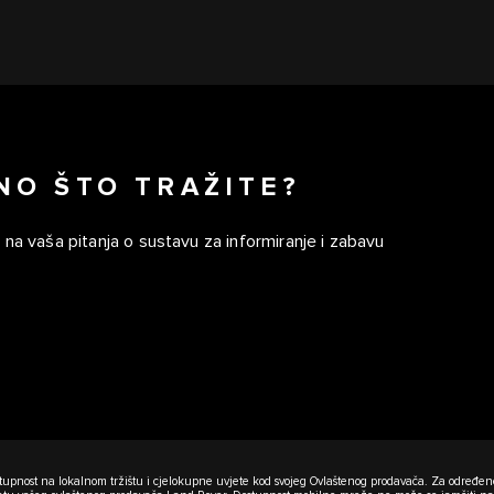
NO ŠTO TRAŽITE?
na vaša pitanja o sustavu za informiranje i zabavu
e dostupnost na lokalnom tržištu i cjelokupne uvjete kod svojeg Ovlaštenog prodavača. Za odre