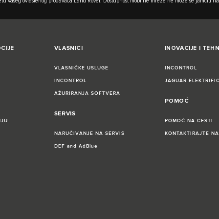
tu vašeg ovlaštenog prodavača Land Rover. Dostupnost mobilne mreže ne može se jamčiti na
CIJE
VLASNICI
INOVACIJE I TEH
VLASNIČKE USLUGE
INCONTROL
INCONTROL
JAGUAR ELEKTRIFI
AŽURIRANJA SOFTVERA
POMOĆ
SERVIS
NJU
POMOĆ NA CESTI
NARUČIVANJE NA SERVIS
KONTAKTIRAJTE NA
DEF and AdBlue