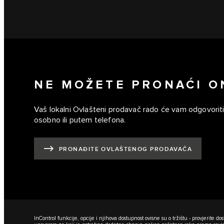
NE MOŽETE PRONAĆI O
Vaš lokalni Ovlašteni prodavač rado će vam odgovoriti 
osobno ili putem telefona.
PRONAĐITE OVLAŠTENOG PRODAVAČA
InControl funkcije, opcije i njihova dostupnost ovisne su o tržištu - provjerit