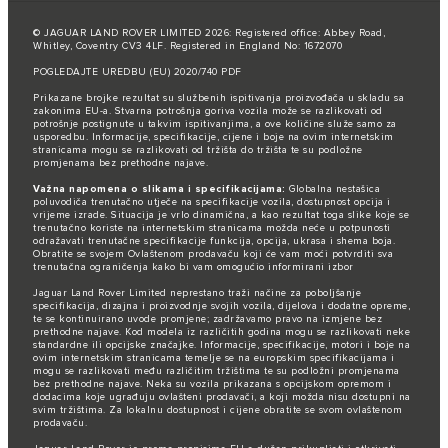
© JAGUAR LAND ROVER LIMITED 2026: Registered office: Abbey Road,
Whitley, Coventry CV3 4LF. Registered in England No: 1672070
POGLEDAJTE UREDBU (EU) 2020/740 PDF
Prikazane brojke rezultat su službenih ispitivanja proizvođača u skladu sa
zakonima EU-a. Stvarna potrošnja goriva vozila može se razlikovati od
potrošnje postignute u takvim ispitivanjima, a ove količine služe samo za
usporedbu. Informacije, specifikacije, cijene i boje na ovim internetskim
stranicama mogu se razlikovati od tržišta do tržišta te su podložne
promjenama bez prethodne najave.
Važna napomena o slikama i specifikacijama:
Globalna nestašica
poluvodiča trenutačno utječe na specifikacije vozila, dostupnost opcija i
vrijeme izrade. Situacija je vrlo dinamična, a kao rezultat toga slike koje se
trenutačno koriste na internetskim stranicama možda neće u potpunosti
odražavati trenutačne specifikacije funkcija, opcija, ukrasa i shema boja.
Obratite se svojem Ovlaštenom prodavaču koji će vam moći potvrditi sva
trenutačna ograničenja kako bi vam omogućio informirani izbor
Jaguar Land Rover Limited neprestano traži načine za poboljšanje
specifikacija, dizajna i proizvodnje svojih vozila, dijelova i dodatne opreme,
te se kontinuirano uvode promjene; zadržavamo pravo na izmjene bez
prethodne najave. Kod modela iz različitih godina mogu se razlikovati neke
standardne ili opcijske značajke. Informacije, specifikacije, motori i boje na
ovim internetskim stranicama temelje se na europskim specifikacijama i
mogu se razlikovati među različitim tržištima te su podložni promjenama
bez prethodne najave. Neka su vozila prikazana s opcijskom opremom i
dodacima koje ugrađuju ovlašteni prodavači, a koji možda nisu dostupni na
svim tržištima. Za lokalnu dostupnost i cijene obratite se svom ovlaštenom
prodavaču.