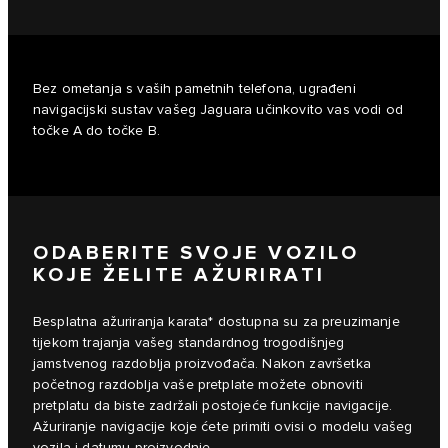
Bez ometanja s vaših pametnih telefona, ugrađeni
navigacijski sustav vašeg Jaguara učinkovito vas vodi od
točke A do točke B.
ODABERITE SVOJE VOZILO
KOJE ŽELITE AŽURIRATI
Besplatna ažuriranja karata* dostupna su za preuzimanje
tijekom trajanja vašeg standardnog trogodišnjeg
jamstvenog razdoblja proizvođača. Nakon završetka
početnog razdoblja vaše pretplate možete obnoviti
pretplatu da biste zadržali postojeće funkcije navigacije.
Ažuriranje navigacije koje ćete primiti ovisi o modelu vašeg