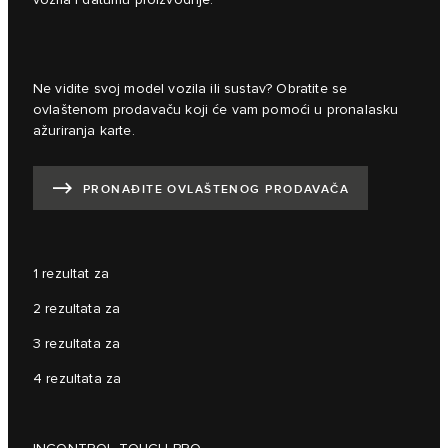
vozila i datumu proizvodnje.
Ne vidite svoj model vozila ili sustav? Obratite se
ovlaštenom prodavaču koji će vam pomoći u pronalasku
ažuriranja karte.
PRONAĐITE OVLAŠTENOG PRODAVAČA
1 rezultat za
2 rezultata za
3 rezultata za
4 rezultata za