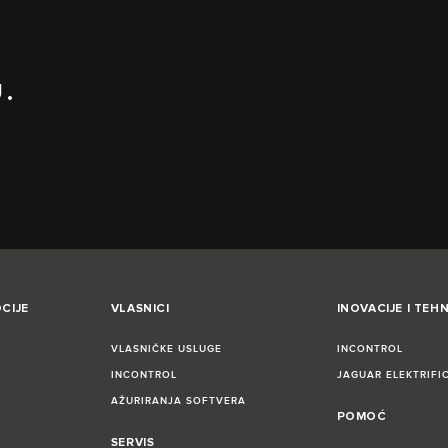
.
CIJE
VLASNICI
INOVACIJE I TEH
VLASNIČKE USLUGE
INCONTROL
INCONTROL
JAGUAR ELEKTRIFI
AŽURIRANJA SOFTVERA
POMOĆ
SERVIS