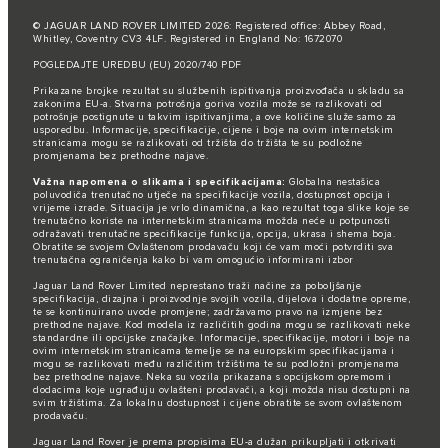
© JAGUAR LAND ROVER LIMITED 2026: Registered office: Abbey Road,
Whitley, Coventry CV3 4LF. Registered in England No: 1672070
POGLEDAJTE UREDBU (EU) 2020/740 PDF
Prikazane brojke rezultat su službenih ispitivanja proizvođača u skladu sa
zakonima EU-a. Stvarna potrošnja goriva vozila može se razlikovati od
potrošnje postignute u takvim ispitivanjima, a ove količine služe samo za
usporedbu. Informacije, specifikacije, cijene i boje na ovim internetskim
stranicama mogu se razlikovati od tržišta do tržišta te su podložne
promjenama bez prethodne najave.
Važna napomena o slikama i specifikacijama:
Globalna nestašica
poluvodiča trenutačno utječe na specifikacije vozila, dostupnost opcija i
vrijeme izrade. Situacija je vrlo dinamična, a kao rezultat toga slike koje se
trenutačno koriste na internetskim stranicama možda neće u potpunosti
odražavati trenutačne specifikacije funkcija, opcija, ukrasa i shema boja.
Obratite se svojem Ovlaštenom prodavaču koji će vam moći potvrditi sva
trenutačna ograničenja kako bi vam omogućio informirani izbor
Jaguar Land Rover Limited neprestano traži načine za poboljšanje
specifikacija, dizajna i proizvodnje svojih vozila, dijelova i dodatne opreme,
te se kontinuirano uvode promjene; zadržavamo pravo na izmjene bez
prethodne najave. Kod modela iz različitih godina mogu se razlikovati neke
standardne ili opcijske značajke. Informacije, specifikacije, motori i boje na
ovim internetskim stranicama temelje se na europskim specifikacijama i
mogu se razlikovati među različitim tržištima te su podložni promjenama
bez prethodne najave. Neka su vozila prikazana s opcijskom opremom i
dodacima koje ugrađuju ovlašteni prodavači, a koji možda nisu dostupni na
svim tržištima. Za lokalnu dostupnost i cijene obratite se svom ovlaštenom
prodavaču.
Jaguar Land Rover je prema propisima EU-a dužan prikupljati i otkrivati