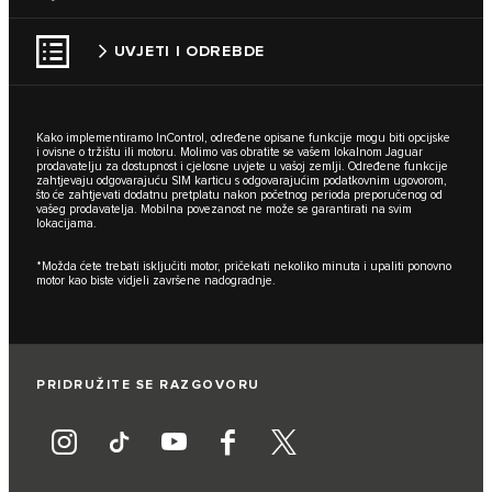
UVJETI I ODREBDE
Kako implementiramo InControl, određene opisane funkcije mogu biti opcijske
i ovisne o tržištu ili motoru. Molimo vas obratite se vašem lokalnom Jaguar
prodavatelju za dostupnost i cjelosne uvjete u vašoj zemlji. Određene funkcije
zahtjevaju odgovarajuću SIM karticu s odgovarajućim podatkovnim ugovorom,
što će zahtjevati dodatnu pretplatu nakon početnog perioda preporučenog od
vašeg prodavatelja. Mobilna povezanost ne može se garantirati na svim
lokacijama.
*Možda ćete trebati isključiti motor, pričekati nekoliko minuta i upaliti ponovno
motor kao biste vidjeli završene nadogradnje.
PRIDRUŽITE SE RAZGOVORU