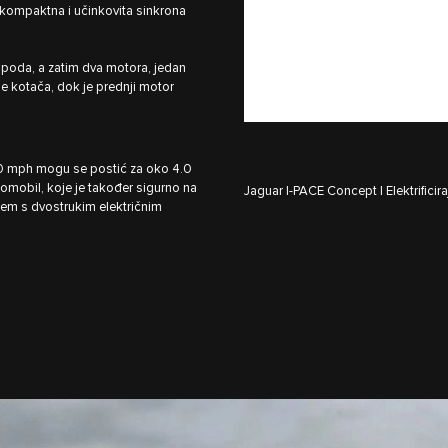
va kompaktna i učinkovita sinkrona
d poda, a zatim dva motora, jedan
nje kotača, dok je prednji motor
0 mph mogu se postić za oko 4.0
tomobil, koje je također sigurno na
Jaguar I‑PACE Concept | Elektrifici
em s dvostrukim električnim