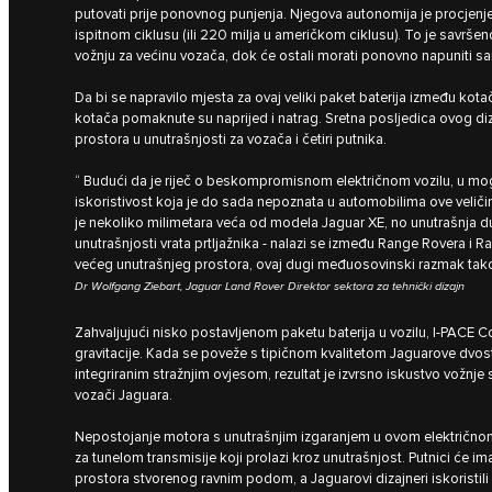
putovati prije ponovnog punjenja. Njegova autonomija je procje
ispitnom ciklusu (ili 220 milja u američkom ciklusu). To je savrš
vožnju za većinu vozača, dok će ostali morati ponovno napuniti 
Da bi se napravilo mjesta za ovaj veliki paket baterija između kota
kotača pomaknute su naprijed i natrag. Sretna posljedica ovog di
prostora u unutrašnjosti za vozača i četiri putnika.
“ Budući da je riječ o beskompromisnom električnom vozilu, u mo
iskoristivost koja je do sada nepoznata u automobilima ove veliči
je nekoliko milimetara veća od modela Jaguar XE, no unutrašnja d
unutrašnjosti vrata prtljažnika - nalazi se između Range Rovera 
većeg unutrašnjeg prostora, ovaj dugi međuosovinski razmak takođ
Dr Wolfgang Ziebart, Jaguar Land Rover Direktor sektora za tehnički dizajn
Zahvaljujući nisko postavljenom paketu baterija u vozilu, I‑PACE 
gravitacije. Kada se poveže s tipičnom kvalitetom Jaguarove dvost
integriranim stražnjim ovjesom, rezultat je izvrsno iskustvo vožnje
vozači Jaguara.
Nepostojanje motora s unutrašnjim izgaranjem u ovom električno
za tunelom transmisije koji prolazi kroz unutrašnjost. Putnici će im
prostora stvorenog ravnim podom, a Jaguarovi dizajneri iskoristili 