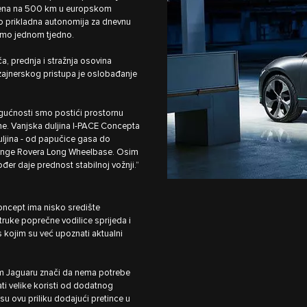
njena na 500 km u europskom
eno prikladna autonomija za dnevnu
samo jednom tjedno.
ča, prednja i stražnja osovina
zajnerskog pristupa je oslobađanje
gućnosti smo postići prostornu
ne. Vanjska duljina I‑PACE Concepta
uljina - od papučice gasa do
i Range Rovera Long Wheelbase. Osim
er daje prednost stabilnoj vožnji.”
Concept ima nisko središte
ruke poprečne vodilice sprijeda i
 s kojim su već upoznati aktualni
m Jaguaru znači da nema potrebe
ati velike koristi od dodatnog
su ovu priliku dodajući pretince u