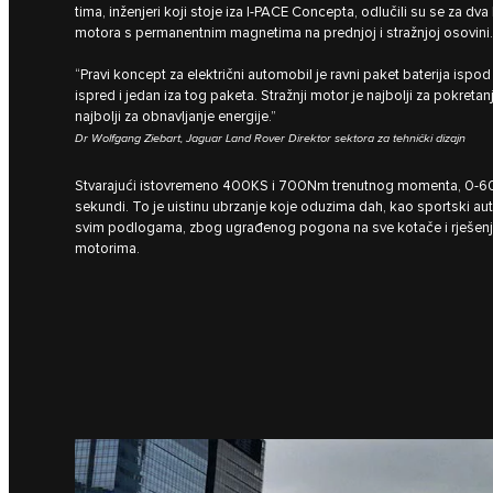
tima, inženjeri koji stoje iza I‑PACE Concepta, odlučili su se za d
motora s permanentnim magnetima na prednjoj i stražnjoj osovini.
“Pravi koncept za električni automobil je ravni paket baterija ispo
ispred i jedan iza tog paketa. Stražnji motor je najbolji za pokreta
najbolji za obnavljanje energije.”
Dr Wolfgang Ziebart, Jaguar Land Rover Direktor sektora za tehnički dizajn
Stvarajući istovremeno 400KS i 700Nm trenutnog momenta, 0-6
sekundi. To je uistinu ubrzanje koje oduzima dah, kao sportski au
svim podlogama, zbog ugrađenog pogona na sve kotače i rješenj
motorima.