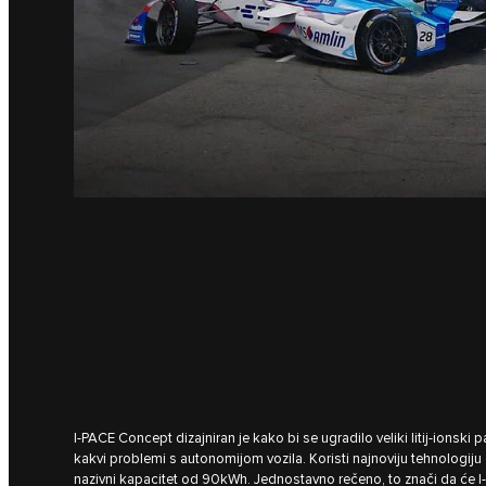
I‑PACE Concept dizajniran je kako bi se ugradilo veliki litij-ionski pa
kakvi problemi s autonomijom vozila. Koristi najnoviju tehnologiju 
nazivni kapacitet od 90kWh. Jednostavno rečeno, to znači da će 