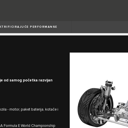
KTRIFICIRAJUĆE PERFORMANSE
o je od samog početka razvijan
la - motor, paket baterija, kotače i
og FIA Formula E World Championship