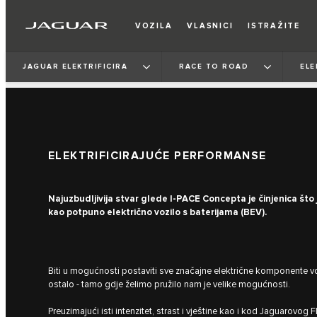
VOZILA
VLASNICI
ISTRAŽITE
JAGUAR ELEKTRIFICIRA
RACE TO ROAD
ELE
ELEKTRIFICIRAJUĆE PERFORMANSE
Najuzbudljivija stvar glede I‑PACE Concepta je činjenica št
kao potpuno električno vozilo s baterijama (BEV).
Biti u mogućnosti postaviti sve značajne električne komponente vozi
ostalo - tamo gdje želimo pružilo nam je velike mogućnosti.
Preuzimajući isti intenzitet, strast i vještine kao i kod Jaguarov