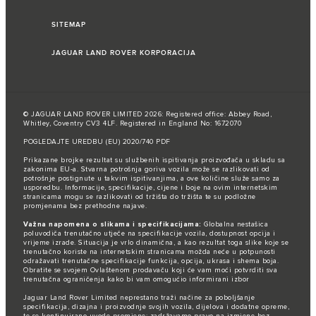
SITEMAP
JAGUAR LAND ROVER KORPORACIJA
© JAGUAR LAND ROVER LIMITED 2026: Registered office: Abbey Road,
Whitley, Coventry CV3 4LF. Registered in England No: 1672070
POGLEDAJTE UREDBU (EU) 2020/740 PDF
Prikazane brojke rezultat su službenih ispitivanja proizvođača u skladu sa
zakonima EU-a. Stvarna potrošnja goriva vozila može se razlikovati od
potrošnje postignute u takvim ispitivanjima, a ove količine služe samo za
usporedbu. Informacije, specifikacije, cijene i boje na ovim internetskim
stranicama mogu se razlikovati od tržišta do tržišta te su podložne
promjenama bez prethodne najave.
Važna napomena o slikama i specifikacijama:
Globalna nestašica
poluvodiča trenutačno utječe na specifikacije vozila, dostupnost opcija i
vrijeme izrade. Situacija je vrlo dinamična, a kao rezultat toga slike koje se
trenutačno koriste na internetskim stranicama možda neće u potpunosti
odražavati trenutačne specifikacije funkcija, opcija, ukrasa i shema boja.
Obratite se svojem Ovlaštenom prodavaču koji će vam moći potvrditi sva
trenutačna ograničenja kako bi vam omogućio informirani izbor
Jaguar Land Rover Limited neprestano traži načine za poboljšanje
specifikacija, dizajna i proizvodnje svojih vozila, dijelova i dodatne opreme,
te se kontinuirano uvode promjene; zadržavamo pravo na izmjene bez